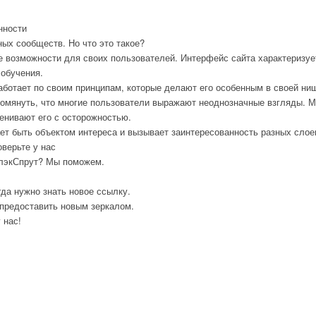
нности
ных сообществ. Но что это такое?
е возможности для своих пользователей. Интерфейс сайта характеризует
 обучения.
работает по своим принципам, которые делают его особенным в своей ни
помянуть, что многие пользователи выражают неоднозначные взгляды. 
енивают его с осторожностью.
т быть объектом интереса и вызывает заинтересованность разных слое
оверьте у нас
БлэкСпрут? Мы поможем.
гда нужно знать новое ссылку.
предоставить новым зеркалом.
 нас!