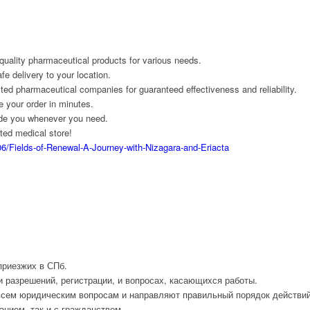
-quality pharmaceutical products for various needs.
e delivery to your location.
ted pharmaceutical companies for guaranteed effectiveness and reliability.
e your order in minutes.
ide you whenever you need.
sted medical store!
/Fields-of-Renewal-A-Journey-with-Nizagara-and-Eriacta
риезжих в СПб.
 разрешений, регистрации, и вопросах, касающихся работы.
всем юридическим вопросам и направляют правильный порядок действий
нием, так и с гражданством.