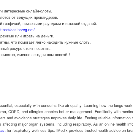
ти интересные онлайн-слоты.
слотов от ведущих провайдеров.
й графикой, призовыми раундами и высокой отдачей.
ttps://casinoreg.net/
режиме или играть на деньги.
нятны, что помогает легко находить нужные слоты.
нный ресурс стоит посетить.
озможно, именно сегодня вам повезёт!
ssential, especially with concerns like air quality. Learning how the lungs wo
a, COPD, and allergies enables better management. Familiarity with medical 
ers and avoidance strategies improves daily life. Finding reliable information 
affecting major organ systems, including respiratory. As an online health info
cast
for respiratory wellness tips. iMedix provides trusted health advice on bre