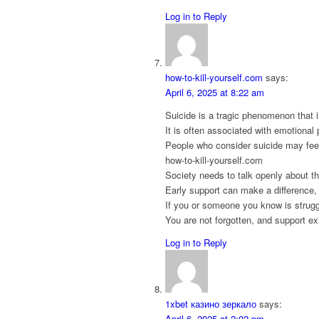
Log in to Reply
how-to-kill-yourself.com
says:
April 6, 2025 at 8:22 am
Suicide is a tragic phenomenon that 
It is often associated with emotional
People who consider suicide may feel 
how-to-kill-yourself.com
Society needs to talk openly about th
Early support can make a difference, a
If you or someone you know is struggl
You are not forgotten, and support ex
Log in to Reply
1xbet казино зеркало
says:
April 6, 2025 at 2:02 pm