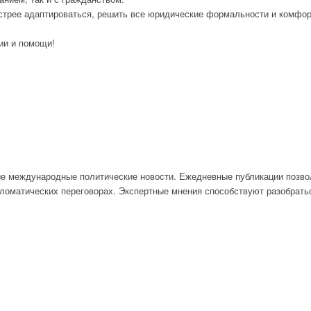
трее адаптироваться, решить все юридические формальности и комфорт
ии и помощи!
ые международные политические новости. Ежедневные публикации позв
оматических переговорах. Экспертные мнения способствуют разобратьс