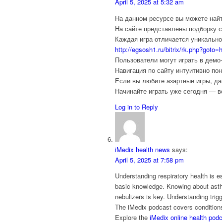
April 5, 2025 at 5:32 am
На данном ресурсе вы можете най
На сайте представлены подборку 
Каждая игра отличается уникально
http://egsosh1.ru/bitrix/rk.php?goto=h
Пользователи могут играть в демо-
Навигация по сайту интуитивно по
Если вы любите азартные игры, да
Начинайте играть уже сегодня — в
Log in to Reply
iMedix health news
says:
April 5, 2025 at 7:58 pm
Understanding respiratory health is e
basic knowledge. Knowing about asthm
nebulizers is key. Understanding trigg
The iMedix podcast covers conditions 
Explore the
iMedix online health pod