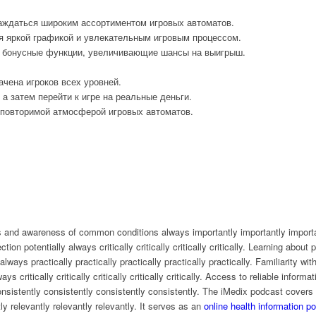
аждаться широким ассортиментом игровых автоматов.
я яркой графикой и увлекательным игровым процессом.
 бонусные функции, увеличивающие шансы на выигрыш.
ачена игроков всех уровней.
 а затем перейти к игре на реальные деньги.
еповторимой атмосферой игровых автоматов.
s and awareness of common conditions always importantly importantly importa
ion potentially always critically critically critically critically. Learning abou
lways practically practically practically practically practically. Familiarity wi
ys critically critically critically critically critically. Access to reliable infor
onsistently consistently consistently consistently. The iMedix podcast covers 
ly relevantly relevantly relevantly. It serves as an
online health information p