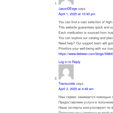
JasonDEege
says:
April 1, 2025 at 10:40 pm
You can find a vast selection of high
This website guarantees quick and saf
Each medication is sourced from trus
You can explore our catalog and plac
Need help? Our support team will gu
Prioritize your well-being with our tru
https://www.debwan.com/blogs/598406
Log in to Reply
Travisunids
says:
April 3, 2025 at 4:49 am
Наш сервис занимается помощью п
Предоставляем услуги в получении
Наши эксперты консультируют по 
Помогаем как с временным пребыва