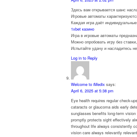
Здесь вам открывается шанс насл
Игровые автоматы характеризуютс
Каждая игра даёт индивидуальные
1xbet казино
Игра в игровые автоматы предназн
Можно опробовать игру без ставки,
Испытайте удачу и насладитесь н
Log in to Reply
Welcome to iMedix
says:
April 6, 2025 at 5:38 pm
Eye health requires regular check-up
cataracts or glaucoma aids early detect
sunglasses benefits long-term vision a
promptly protects sight effectively alwa
throughout life always consistently c
vision care always relevantly relevant